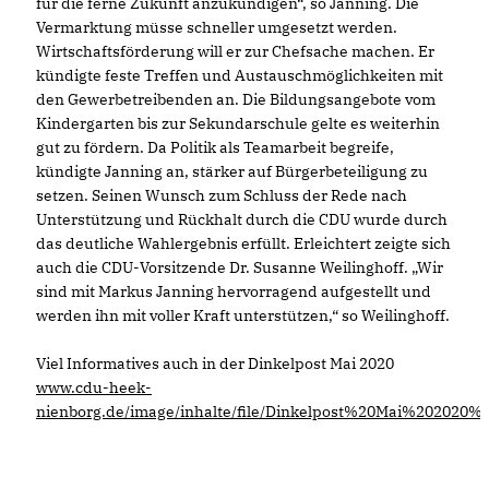
für die ferne Zukunft anzukündigen“, so Janning. Die
Vermarktung müsse schneller umgesetzt werden.
Wirtschaftsförderung will er zur Chefsache machen. Er
kündigte feste Treffen und Austauschmöglichkeiten mit
den Gewerbetreibenden an. Die Bildungsangebote vom
Kindergarten bis zur Sekundarschule gelte es weiterhin
gut zu fördern. Da Politik als Teamarbeit begreife,
kündigte Janning an, stärker auf Bürgerbeteiligung zu
setzen. Seinen Wunsch zum Schluss der Rede nach
Unterstützung und Rückhalt durch die CDU wurde durch
das deutliche Wahlergebnis erfüllt. Erleichtert zeigte sich
auch die CDU-Vorsitzende Dr. Susanne Weilinghoff. „Wir
sind mit Markus Janning hervorragend aufgestellt und
werden ihn mit voller Kraft unterstützen,“ so Weilinghoff.
Viel Informatives auch in der Dinkelpost Mai 2020
www.cdu-heek-
nienborg.de/image/inhalte/file/Dinkelpost%20Mai%20202