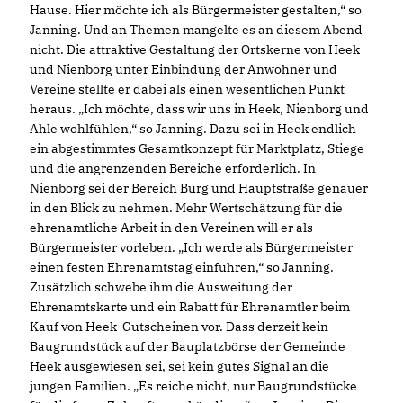
Hause. Hier möchte ich als Bürgermeister gestalten,“ so
Janning. Und an Themen mangelte es an diesem Abend
nicht. Die attraktive Gestaltung der Ortskerne von Heek
und Nienborg unter Einbindung der Anwohner und
Vereine stellte er dabei als einen wesentlichen Punkt
heraus. „Ich möchte, dass wir uns in Heek, Nienborg und
Ahle wohlfühlen,“ so Janning. Dazu sei in Heek endlich
ein abgestimmtes Gesamtkonzept für Marktplatz, Stiege
und die angrenzenden Bereiche erforderlich. In
Nienborg sei der Bereich Burg und Hauptstraße genauer
in den Blick zu nehmen. Mehr Wertschätzung für die
ehrenamtliche Arbeit in den Vereinen will er als
Bürgermeister vorleben. „Ich werde als Bürgermeister
einen festen Ehrenamtstag einführen,“ so Janning.
Zusätzlich schwebe ihm die Ausweitung der
Ehrenamtskarte und ein Rabatt für Ehrenamtler beim
Kauf von Heek-Gutscheinen vor. Dass derzeit kein
Baugrundstück auf der Bauplatzbörse der Gemeinde
Heek ausgewiesen sei, sei kein gutes Signal an die
jungen Familien. „Es reiche nicht, nur Baugrundstücke