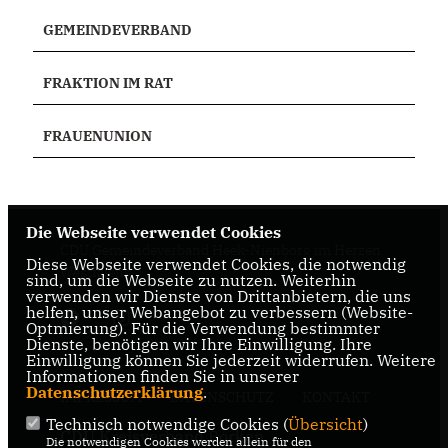
GEMEINDEVERBAND
FRAKTION IM RAT
FRAUENUNION
Die Webseite verwendet Cookies
CDU Gemeindeverband Heek-Nienborg im Herzen
Diese Webseite verwendet Cookies, die notwendig
Westfalens
sind, um die Webseite zu nutzen. Weiterhin
verwenden wir Dienste von Drittanbietern, die uns
helfen, unser Webangebot zu verbessern (Website-
Optmierung). Für die Verwendung bestimmter
Dienste, benötigen wir Ihre Einwilligung. Ihre
Einwilligung können Sie jederzeit widerrufen. Weitere
Informationen finden Sie in unserer
Datenschutzerklärung
.
IMPRESSUM
DATENSCHUTZ
KONTAKT
Technisch notwendige Cookies (
Übersicht
)
CDU Kreisverband Borken
Die notwendigen Cookies werden allein für den