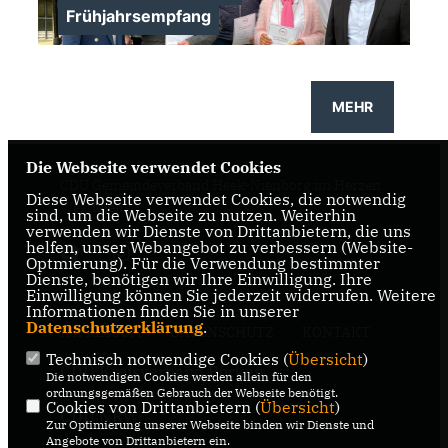
Frühjahrsempfang
MEHR
>
Die Webseite verwendet Cookies
CDU Gemeindeverband Heek-Nienborg im Herzen
Diese Webseite verwendet Cookies, die notwendig
Westfalens
sind, um die Webseite zu nutzen. Weiterhin
verwenden wir Dienste von Drittanbietern, die uns
helfen, unser Webangebot zu verbessern (Website-
Optmierung). Für die Verwendung bestimmter
Dienste, benötigen wir Ihre Einwilligung. Ihre
Einwilligung können Sie jederzeit widerrufen. Weitere
Informationen finden Sie in unserer
Datenschutzerklärung
.
IMPRESSUM
DATENSCHUTZ
KONTAKT
Technisch notwendige Cookies (
Übersicht
)
CDU Kreisverband Borken
Die notwendigen Cookies werden allein für den
ordnungsgemäßen Gebrauch der Webseite benötigt.
Cookies von Drittanbietern (
Übersicht
)
CDU NRW
Zur Optimierung unserer Webseite binden wir Dienste und
Angebote von Drittanbietern ein.